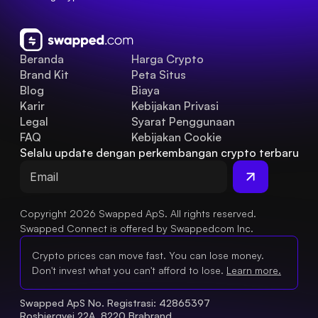
Beranda
Harga Crypto
Brand Kit
Peta Situs
Blog
Biaya
Karir
Kebijakan Privasi
Legal
Syarat Penggunaan
FAQ
Kebijakan Cookie
Selalu update dengan perkembangan crypto terbaru
Copyright 2026 Swapped ApS. All rights reserved.
Swapped Connect is offered by Swappedcom Inc.
Crypto prices can move fast. You can lose money.
Don't invest what you can't afford to lose.
Learn more.
Swapped ApS No. Registrasi: 42865397 
Rosbjergvej 22A, 8220 Brabrand, 