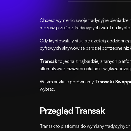
Chcesz wymienić swoje tradycyjne pieniądze n
możesz przejść z tradycyjnych walut na krypto 
Gdy kryptowaluty stają się częścią codzienneg
cyfrowych aktywów są bardziej potrzebne niż k
Transak
 to jedna z najbardziej znanych platfo
alternatywa z niższymi opłatami i większą licz
W tym artykule porównamy 
Transak
 i 
Swapp
wybrać.
Przegląd Transak
Transak to platforma do wymiany tradycyjnych w