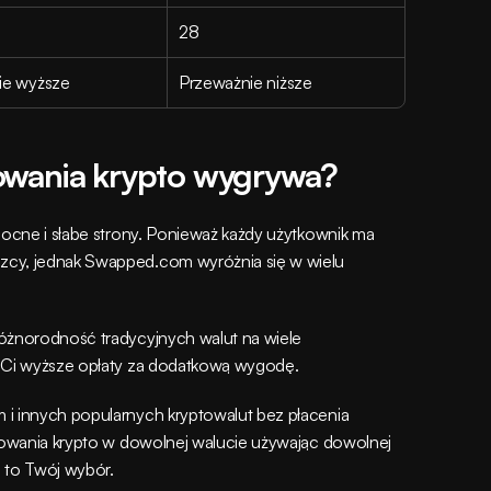
28
ie wyższe
Przeważnie niższe
owania krypto wygrywa?
mocne i słabe strony. Ponieważ każdy użytkownik ma 
zcy, jednak Swapped.com wyróżnia się w wielu 
óżnorodność tradycyjnych walut na wiele 
ą Ci wyższe opłaty za dodatkową wygodę.
i innych popularnych kryptowalut bez płacenia 
upowania krypto w dowolnej walucie używając dowolnej 
 to Twój wybór.