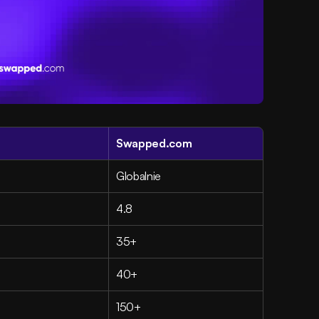
Swapped.com
Globalnie
4.8
35+
40+
150+