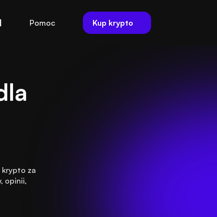
Kup krypto
Pomoc
la 
krypto za 
opinii, 