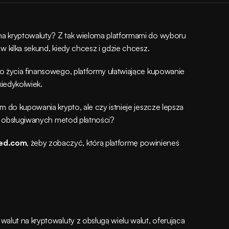
a kryptowaluty? Z tak wieloma platformami do wyboru 
w kilka sekund, kiedy chcesz i gdzie chcesz.
o życia finansowego, platformy ułatwiające kupowanie 
iedykolwiek.
rm do kupowania krypto, ale czy istnieje jeszcze lepsza 
bą obsługiwanych metod płatności?
ed.com
, żeby zobaczyć, którą platformę powinieneś 
alut na kryptowaluty z obsługą wielu walut, oferująca 