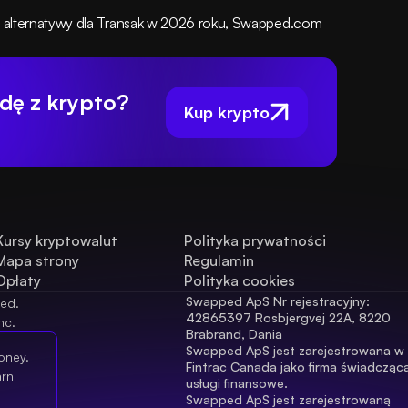
zej alternatywy dla Transak w 2026 roku, Swapped.com 
dę z krypto?
Kup krypto
Kursy kryptowalut
Polityka prywatności
Mapa strony
Regulamin
Opłaty
Polityka cookies
Swapped ApS Nr rejestracyjny: 
ved.
42865397 Rosbjergvej 22A, 8220 
nc.
Brabrand, Dania
Swapped ApS jest zarejestrowana w 
oney.
Fintrac Canada jako firma świadcząca
arn
usługi finansowe.
Swapped ApS jest zarejestrowaną 