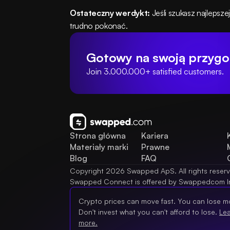
Ostateczny werdykt:
 Jeśli szukasz najleps
trudno pokonać.
Gotowy na swoją przygo
Join 3.000.000+ satisfied customers.
Strona główna
Kariera
Materiały marki
Prawne
Blog
FAQ
Copyright 2026 Swapped ApS. All rights reser
Swapped Connect is offered by Swappedcom I
Crypto prices can move fast. You can lose m
Don't invest what you can't afford to lose.
Le
more.