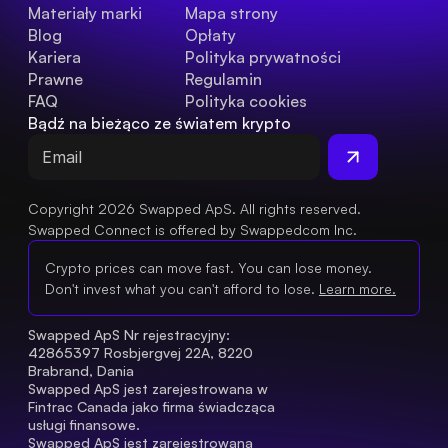
Materiały marki
Mapa strony
Blog
Opłaty
Kariera
Polityka prywatności
Prawne
Regulamin
FAQ
Polityka cookies
Bądź na bieżąco ze światem krypto
Copyright 2026 Swapped ApS. All rights reserved.
Swapped Connect is offered by Swappedcom Inc.
Crypto prices can move fast. You can lose money.
Don't invest what you can't afford to lose.
Learn more.
Swapped ApS Nr rejestracyjny: 
42865397 Rosbjergvej 22A, 8220 
Brabrand, Dania
Swapped ApS jest zarejestrowana w 
Fintrac Canada jako firma świadcząca 
usługi finansowe.
Swapped ApS jest zarejestrowaną 