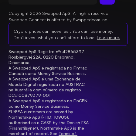
Copyright 2026 Swapped ApS. All rights reserved.
Swapped Connect is offered by Swappedcom Inc.
Crypto prices can move fast. You can lose money.
Don't invest what you can't afford to lose.
Learn more.
Swapped ApS Registro nº: 42865397 
Rosbjergvej 22A, 8220 Brabrand, 
Dinamarca
A Swapped ApS é registrada no Fintrac 
Canadá como Money Service Business.
A Swapped ApS é uma Exchange de 
Moeda Digital registrada no AUSTRAC 
na Austrália com número de registro 
DCE100879379-001.
A Swapped ApS é registrada no FinCEN 
como Money Service Business.
EU/EEA customers are served by 
Northstake ApS (FTID: 10905), 
authorised as a CASP by the Danish FSA 
(Finanstilsynet). Northstake ApS is the 
merchant of record. See 
Terms of 