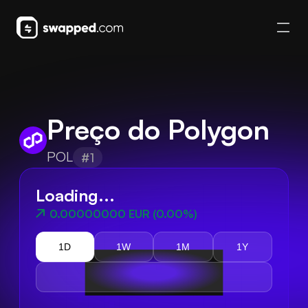
Preço do Polygon
POL
#1
Loading...
0.00000000 EUR
(
0.00%
)
1D
1W
1M
1Y