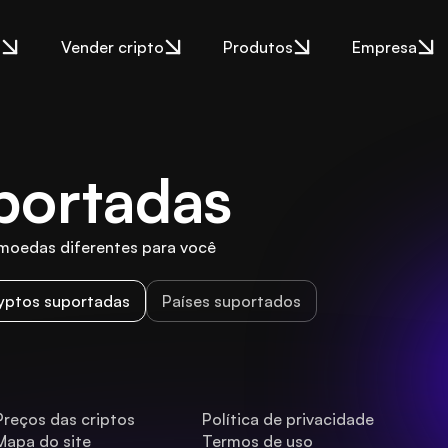
o
Vender cripto
Produtos
Empresa
portadas
oedas diferentes para você 
yptos suportadas
Países suportados
Preços das criptos
Política de privacidade
Mapa do site
Termos de uso