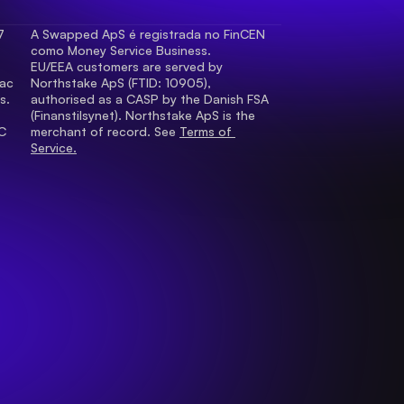
 
A Swapped ApS é registrada no FinCEN 
como Money Service Business.
EU/EEA customers are served by 
ac 
Northstake ApS (FTID: 10905), 
s.
authorised as a CASP by the Danish FSA 
(Finanstilsynet). Northstake ApS is the 
C 
merchant of record. See 
Terms of 
Service.