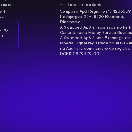
Taxas
Política de cookies
Swapped ApS Registro nº: 42865397
ved.
Rosbjergvej 22A, 8220 Brabrand, 
nc.
Dinamarca
A Swapped ApS é registrada no Fintr
oney.
Canadá como Money Service Busines
arn
A Swapped ApS é uma Exchange de 
Moeda Digital registrada no AUSTRA
na Austrália com número de registro 
DCE100879379-001.