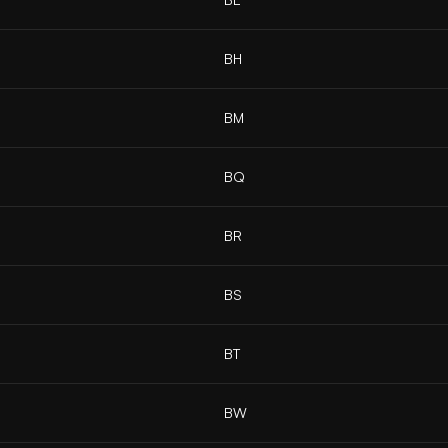
BH
BM
BQ
BR
BS
BT
BW