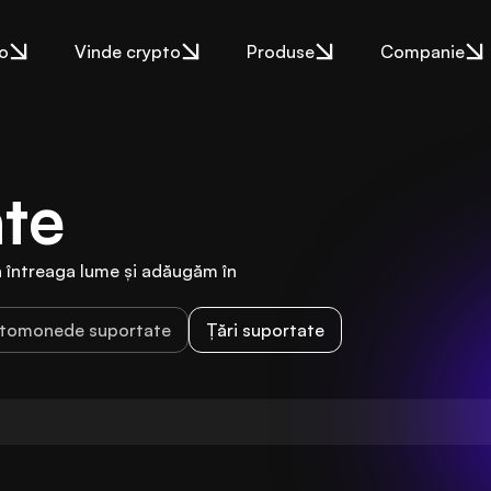
o
Vinde crypto
Produse
Companie
ate
întreaga lume și adăugăm în 
ptomonede suportate
Țări suportate