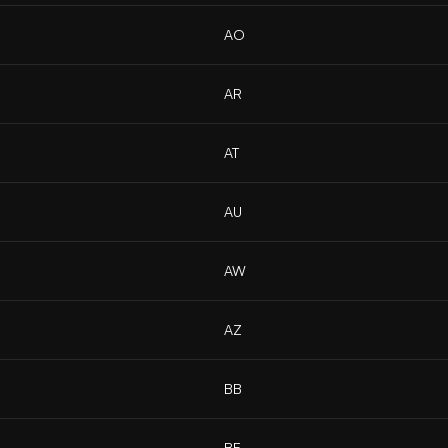
AO
AR
AT
AU
AW
AZ
BB
BE