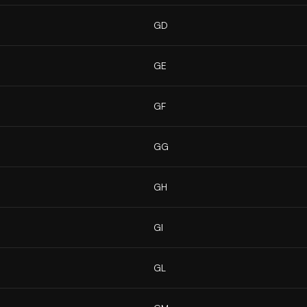
GD
GE
GF
GG
GH
GI
GL