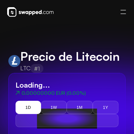
Precio de Litecoin
LTC
#1
Loading...
0.00000000 EUR
(
0.00%
)
1D
1W
1M
1Y