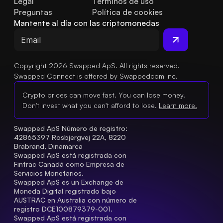
Legal
Términos de uso
Preguntas 
Política de cookies
frecuentes
Mantente al día con las criptomonedas
Copyright 2026 Swapped ApS. All rights reserved.
Swapped Connect is offered by Swappedcom Inc.
Crypto prices can move fast. You can lose money.
Don't invest what you can't afford to lose.
Learn more.
Swapped ApS Número de registro: 
42865397 Rosbjergvej 22A, 8220 
Brabrand, Dinamarca
Swapped ApS está registrada con 
Fintrac Canadá como Empresa de 
Servicios Monetarios.
Swapped ApS es un Exchange de 
Moneda Digital registrado bajo 
AUSTRAC en Australia con número de 
registro DCE100879379-001.
Swapped ApS está registrada con 