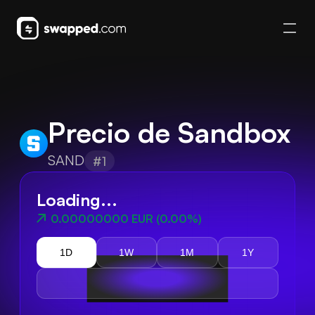
Precio de Sandbox
SAND
#1
Loading...
0.00000000 EUR
(
0.00%
)
1D
1W
1M
1Y