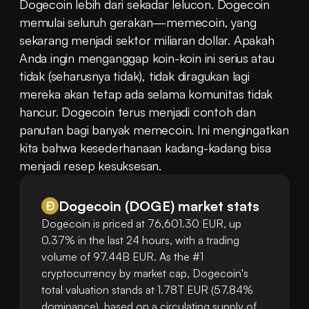
Dogecoin lebih dari sekadar lelucon. Dogecoin 
memulai seluruh gerakan—memecoin, yang 
sekarang menjadi sektor miliaran dollar. Apakah 
Anda ingin menganggap koin-koin ini serius atau 
tidak (seharusnya tidak), tidak diragukan lagi 
mereka akan tetap ada selama komunitas tidak 
hancur. Dogecoin terus menjadi contoh dan 
panutan bagi banyak memecoin. Ini mengingatkan 
kita bahwa kesederhanaan kadang-kadang bisa 
menjadi resep kesuksesan.
Dogecoin
(
DOGE
)
market stats
Dogecoin is priced at 76,601.30 EUR, up
0.37% in the last 24 hours, with a trading
volume of 97.44B EUR. As the #1
cryptocurrency by market cap, Dogecoin's
total valuation stands at 1.78T EUR (57.84%
dominance), based on a circulating supply of