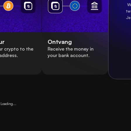
W
tw
Je
ur
Ontvang
r crypto to the
Receive the money in
address.
your bank account.
Loading...