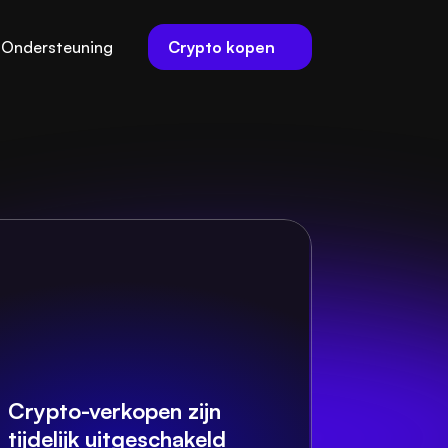
Crypto kopen
Ondersteuning
Crypto-verkopen zijn 
tijdelijk uitgeschakeld