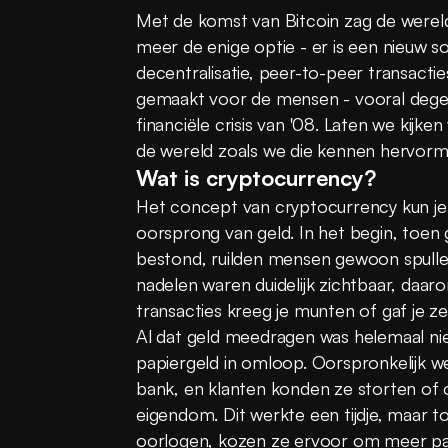
Met de komst van Bitcoin zag de wereld 
meer de enige optie - er is een nieuw so
decentralisatie, peer-to-peer transactie
gemaakt voor de mensen - vooral dege
financiële crisis van '08. Laten we kijk
de wereld zoals we die kennen hervorm
Wat is cryptocurrency?
Het concept van cryptocurrency kun je n
oorsprong van geld. In het begin, toen g
bestond, ruilden mensen gewoon spullen 
nadelen waren duidelijk zichtbaar, daar
transacties kreeg je munten of gaf je ze 
Al dat geld meedragen was helemaal niet
papiergeld in omloop. Oorspronkelijk 
bank, en klanten konden ze storten of 
eigendom. Dit werkte een tijdje, maar 
oorlogen, kozen ze ervoor om meer papi