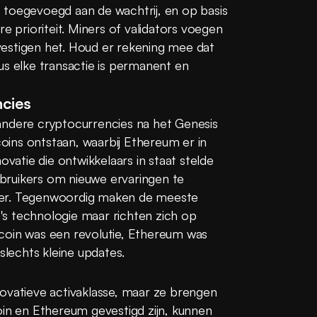
 toegevoegd aan de wachtrij, en op basis 
e prioriteit. Miners of validators voegen 
estigen het. Houd er rekening mee dat 
us elke transactie is permanent en 
ncies
andere cryptocurrencies na het Genesis 
coins ontstaan, waarbij Ethereum er in 
ovatie die ontwikkelaars in staat stelde 
ruikers om nieuwe ervaringen te 
eer. Tegenwoordig maken de meeste 
s technologie maar richten zich op 
coin was een revolutie, Ethereum was 
 slechts kleine updates.
ovatieve activaklasse, maar ze brengen 
oin en Ethereum gevestigd zijn, kunnen 