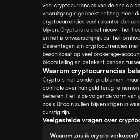
veel cryptocurrencies van de ene op de
vooruitgang is geboekt richting meer duide
cryptocurrencies veel riskanter dan aandel
blijven. Crypto is relatief nieuw - het 
en het is onwaarschijnlijk dat het omhoog
Daarentegen zijn cryptocurrencies met d
beschikbaar op veel brokerage-accounts
blootstelling en betekent banden tussen 
Waarom cryptocurrencies belan
Crypto is niet zonder problemen, maar he
controle over hun geld terug te nemen 
beheren. Het is de volgende vorm van g
zoals Bitcoin zullen blijven stijgen in 
gunstig zijn.
Veelgestelde vragen over crypto
Waarom zou ik crypto verkopen?