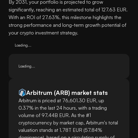
By 2031, your portfolio is projected to grow
significantly, reaching an estimated total of 127.63 EUR.
With an ROI of 27.63%, this milestone highlights the
strong performance and long-term growth potential of
your crypto investment strategy.
Loading...
Loading...
Arbitrum
(
ARB
)
market stats
Arbitrum is priced at 76,601.30 EUR, up
0.37% in the last 24 hours, with a trading
volume of 97.44B EUR. As the #1
cryptocurrency by market cap, Arbitrum's total
valuation stands at 1.78T EUR (57.84%
dominance), based on a circulating supply of