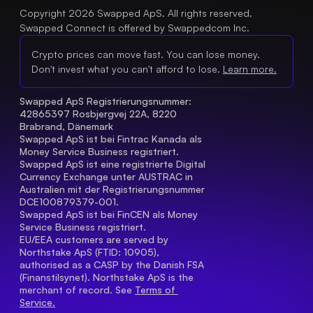
Copyright 2026 Swapped ApS. All rights reserved.
Swapped Connect is offered by Swappedcom Inc.
Crypto prices can move fast. You can lose money.
Don't invest what you can't afford to lose.
Learn more.
Swapped ApS Registrierungsnummer: 
42865397 Rosbjergvej 22A, 8220 
Brabrand, Dänemark
Swapped ApS ist bei Fintrac Kanada als 
Money Service Business registriert.
Swapped ApS ist eine registrierte Digital 
Currency Exchange unter AUSTRAC in 
Australien mit der Registrierungsnummer 
DCE100879379-001.
Swapped ApS ist bei FinCEN als Money 
Service Business registriert.
EU/EEA customers are served by 
Northstake ApS (FTID: 10905), 
authorised as a CASP by the Danish FSA 
(Finanstilsynet). Northstake ApS is the 
merchant of record. See 
Terms of 
Service.