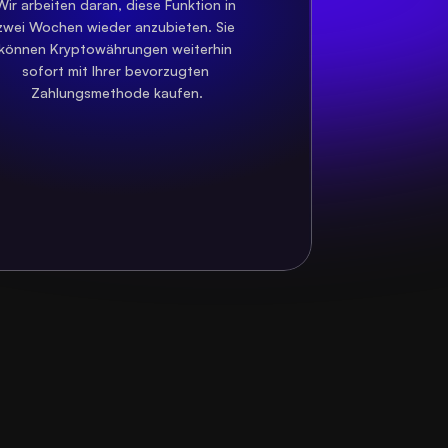
Wir arbeiten daran, diese Funktion in 
zwei Wochen wieder anzubieten. Sie 
können Kryptowährungen weiterhin 
sofort mit Ihrer bevorzugten 
Zahlungsmethode kaufen.