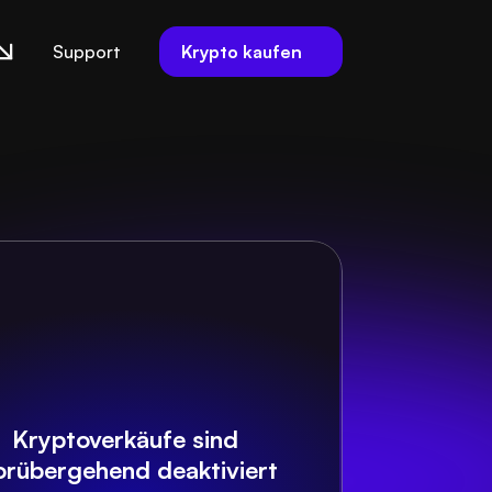
Krypto kaufen
Support
Kryptoverkäufe sind 
orübergehend deaktiviert