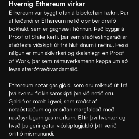
Hvernig Ethereum virkar
Ethereum var byggt ofan á blockchain tækni. Þar 
af leiðandi er Ethereum netið opinber dreifð 
bókhald, sem er gagnsæ í hönnun. Það byggir á 
Proof of Stake kerfi, þar sem staðfestingaraðilar 
staðfesta viðskipti út frá hlut sínum í netinu. Þessi 
nálgun er mun skilvirkari og skalanlegri en Proof 
of Work, þar sem námuverkamenn keppa um að 
leysa stærðfræðivandamálið.
Ethereum notar gas gjöld, sem eru reiknuð út frá 
því hversu flókin samskipti þín við netið eru. 
Gjaldið er mælt í gwei, sem ræðst af 
netaðstæðum og er síðan margfaldað með 
nauðsynlegum gas mörkum. Eftir því hvenær og 
hvað þú gerir getur viðskiptagjaldið þitt verið 
örlítið mismunandi.