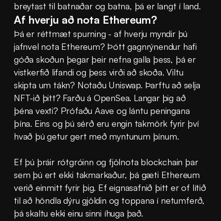
breytast til batnaðar og batna, þá er langt í land.
Af hverju að nota Ethereum?
Þá er réttmæt spurning - af hverju myndir þú 
jafnvel nota Ethereum? Þótt gagnrýnendur hafi 
góða skoðun þegar þeir nefna galla þess, þá er 
vistkerfið lifandi og þess virði að skoða. Viltu 
skipta um tákn? Notaðu Uniswap. Þarftu að selja 
NFT-ið þitt? Farðu á OpenSea. Langar þig að 
þéna vexti? Prófaðu Aave og lántu peningana 
þína. Eins og þú sérð eru engin takmörk fyrir því 
hvað þú getur gert með myntunum þínum.
Ef þú þráir rótgróinn og fjölnota blockchain þar 
sem þú ert ekki takmarkaður, þá gæti Ethereum 
verið einmitt fyrir þig. Ef eignasafnið þitt er of lítið 
til að höndla dýru gjöldin og toppana í netumferð, 
þá skaltu ekki einu sinni íhuga það.