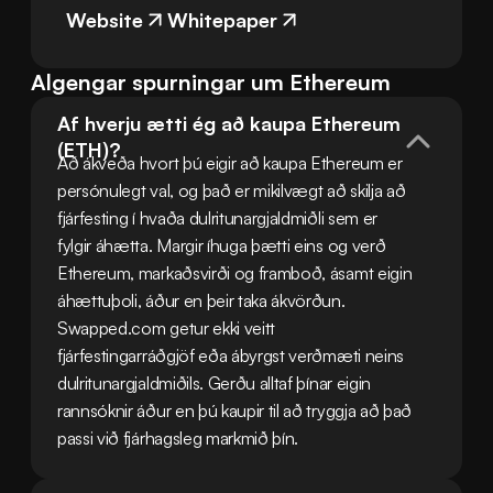
Website
Whitepaper
Algengar spurningar um Ethereum
Af hverju ætti ég að kaupa Ethereum 
(ETH)?
Að ákveða hvort þú eigir að kaupa Ethereum er 
persónulegt val, og það er mikilvægt að skilja að 
fjárfesting í hvaða dulritunargjaldmiðli sem er 
fylgir áhætta. Margir íhuga þætti eins og verð 
Ethereum, markaðsvirði og framboð, ásamt eigin 
áhættuþoli, áður en þeir taka ákvörðun. 
Swapped.com getur ekki veitt 
fjárfestingarráðgjöf eða ábyrgst verðmæti neins 
dulritunargjaldmiðils. Gerðu alltaf þínar eigin 
rannsóknir áður en þú kaupir til að tryggja að það 
passi við fjárhagsleg markmið þín.