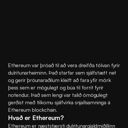
Ethereum var þróað til að vera dreifða tölvan fyrir 
dulritunarheiminn. Það starfar sem sjálfstætt net 
og gerir þróunaraðilum kleift að fara yfir mörk 
þess sem er mögulegt og búa til forrit fyrir 
notendur. Það sem lengi var talið ómögulegt 
gerðist með tilkomu sjálfvirka snjallsamninga á 
Ethereum blockchain.
Hvað er Ethereum?
Ethereum er næststærsti dulritunargjaldmiðillinn 