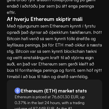
endað í aðstöðu þar sem þú átt enga peninga 
eftir.
Af hverju Ethereum skiptir máli
Með nýjungunum sem Ethereum kynnti í fyrstu 
opnaði það dyrnar að óþekktum tækifærum. Þótt 
Bitcoin hafi verið sá sem kynnti fólki dreifða og 
leyfilausa peninga, þá fór ETH með okkur á næsta 
stig. Bitcoin var sá sem kynnti blockchain tækni 
og veitti einstaklingum kraft til að stjórna eigin 
auði, en það var Ethereum sem gerði kleift að 
búa til forritanlega peninga og forrit, sem hóf nýtt 
tímabil í að búa til tákn og dreifð samfélög.
Ethereum
(
ETH
)
market stats
Ethereum is priced at 76,601.30 EUR, up
0.37% in the last 24 hours, with a trading
volume of 97.44B EUR. As the #1