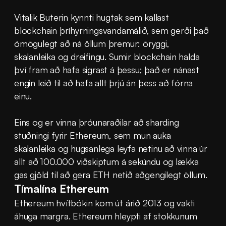
Vitalik Buterin kynnti hugtak sem kallast 
blockchain þríhyrningsvandamálið, sem gerði það 
ómögulegt að ná öllum þremur: öryggi, 
skalanleika og dreifingu. Sumir blockchain halda 
því fram að hafa sigrast á þessu; það er nánast 
engin leið til að hafa allt þrjú án þess að fórna 
einu.
Eins og er vinna þróunaraðilar að sharding 
stuðningi fyrir Ethereum, sem mun auka 
skalanleika og hugsanlega leyfa netinu að vinna úr 
allt að 100.000 viðskiptum á sekúndu og lækka 
gas gjöld til að gera ETH netið aðgengilegt öllum.
Tímalína Ethereum
Ethereum hvítbókin kom út árið 2013 og vakti 
áhuga margra. Ethereum hleypti af stokkunum 