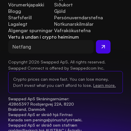
Vörumerkjapakki
Síðukort
Blogg
Gjöld
Starfsferill
Persónuverndarstefna
Lagalegt
Notkunarskilmálar
Algengar spurningar
Vafrakökustefna
Vertu á undan í crypto heiminum
Copyright 2026 Swapped ApS. All rights reserved.
Swapped Connect is offered by Swappedcom Inc.
Crypto prices can move fast. You can lose money.
Don't invest what you can't afford to lose.
Learn more.
Swapped ApS Skráningarnúmer: 
42865397 Rosbjergvej 22A, 8220 
Brabrand, Danmörk
Swapped ApS er skráð hjá Fintrac 
Kanada sem peningaþjónustufyrirtæki.
Swapped ApS er skráð sem stafræn 
gjaldmiðlaskipti hjá AUSTRAC í Ástralíu 