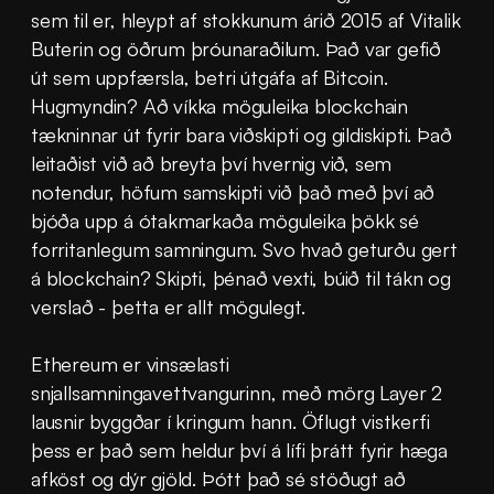
sem til er, hleypt af stokkunum árið 2015 af Vitalik 
Buterin og öðrum þróunaraðilum. Það var gefið 
út sem uppfærsla, betri útgáfa af Bitcoin. 
Hugmyndin? Að víkka möguleika blockchain 
tækninnar út fyrir bara viðskipti og gildiskipti. Það 
leitaðist við að breyta því hvernig við, sem 
notendur, höfum samskipti við það með því að 
bjóða upp á ótakmarkaða möguleika þökk sé 
forritanlegum samningum. Svo hvað geturðu gert 
á blockchain? Skipti, þénað vexti, búið til tákn og 
verslað - þetta er allt mögulegt.
Ethereum er vinsælasti 
snjallsamningavettvangurinn, með mörg Layer 2 
lausnir byggðar í kringum hann. Öflugt vistkerfi 
þess er það sem heldur því á lífi þrátt fyrir hæga 
afköst og dýr gjöld. Þótt það sé stöðugt að 