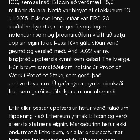
ICO, sem safnaði Bitcoin að verðmæti 18,3 
milljónir dollara. Netið var hleypt af stokkunum 30. 
júlí 2015. Ekki svo löngu síðar var ERC-20 
staðallinn kynntur, sem gerði venjulegum 
notendum sem og þróunaraðilum kleift að setja 
upp sín eigin tákn. Þessi tákn gátu síðan verið 
geymd og verslað með. Árið 2022 var ný, 
langþráð uppfærsla kynnt sem kallast The Merge. 
Hún breytti samstöðukerfi netsins úr Proof of 
Work í Proof of Stake, sem gerði það 
umhverfisvænna. Útgáfa nýrra mynta minnkaði 
líka, sem gerði verðbólguna minna áberandi.
Eftir allar þessar uppfærslur hefur verið talað um 
flippening - að Ethereum yfirtaki Bitcoin og verði 
stærsta stafræna eignin. Markaðurinn hefur ekki 
endurmetið Ethereum, en allar endurbæturnar 