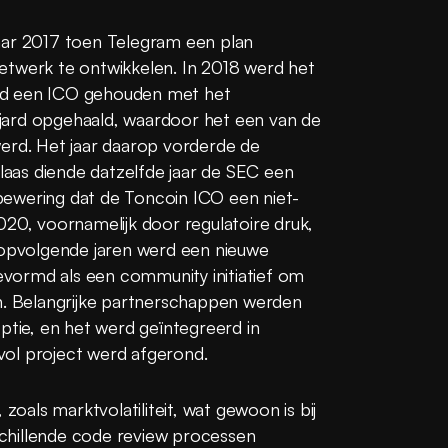
aar 2017 toen Telegram een plan 
etwerk te ontwikkelen. In 2018 werd het 
rd een ICO gehouden met het 
jard opgehaald, waardoor het een van de 
erd. Het jaar daarop vorderde de 
elaas diende datzelfde jaar de SEC een 
bewering dat de Toncoin ICO een niet-
020, voornamelijk door regulatoire druk, 
ropvolgende jaren werd een nieuwe 
vormd als een community initiatief om 
n. Belangrijke partnerschappen werden 
ie, en het werd geïntegreerd in 
vol project werd afgerond.
zoals marktvolatiliteit, wat gewoon is bij 
chillende code review processen 