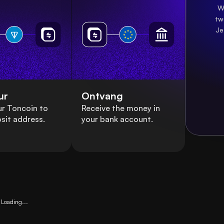
W
tw
Je
ur
Ontvang
r Toncoin to
Receive the money in
sit address.
your bank account.
Loading...