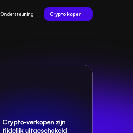
Crypto kopen
Ondersteuning
Crypto-verkopen zijn 
tijdelijk uitgeschakeld