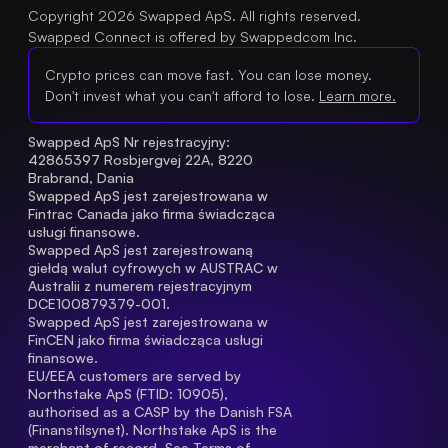
Copyright 2026 Swapped ApS. All rights reserved.
Swapped Connect is offered by Swappedcom Inc.
Crypto prices can move fast. You can lose money.
Don't invest what you can't afford to lose.
Learn more.
Swapped ApS Nr rejestracyjny: 
42865397 Rosbjergvej 22A, 8220 
Brabrand, Dania
Swapped ApS jest zarejestrowana w 
Fintrac Canada jako firma świadcząca 
usługi finansowe.
Swapped ApS jest zarejestrowaną 
giełdą walut cyfrowych w AUSTRAC w 
Australii z numerem rejestracyjnym 
DCE100879379-001.
Swapped ApS jest zarejestrowana w 
FinCEN jako firma świadcząca usługi 
finansowe.
EU/EEA customers are served by 
Northstake ApS (FTID: 10905), 
authorised as a CASP by the Danish FSA 
(Finanstilsynet). Northstake ApS is the 
merchant of record. See 
Terms of 