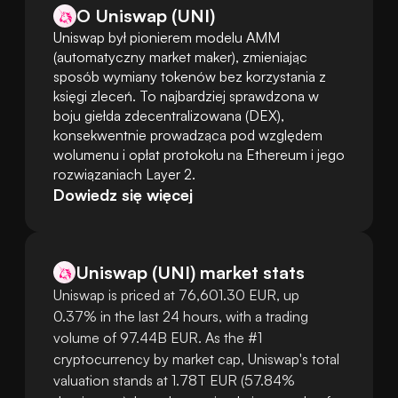
O Uniswap (UNI)
Uniswap był pionierem modelu AMM 
(automatyczny market maker), zmieniając 
sposób wymiany tokenów bez korzystania z 
księgi zleceń. To najbardziej sprawdzona w 
boju giełda zdecentralizowana (DEX), 
konsekwentnie prowadząca pod względem 
wolumenu i opłat protokołu na Ethereum i jego 
rozwiązaniach Layer 2.
Dowiedz się więcej
Uniswap
(
UNI
)
market stats
Uniswap is priced at 76,601.30 EUR, up
0.37% in the last 24 hours, with a trading
volume of 97.44B EUR. As the #1
cryptocurrency by market cap, Uniswap's total
valuation stands at 1.78T EUR (57.84%