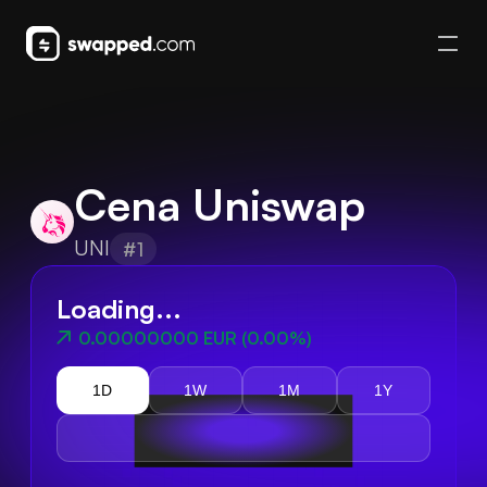
Cena Uniswap
UNI
#1
Loading...
0.00000000 EUR
(
0.00%
)
1D
1W
1M
1Y