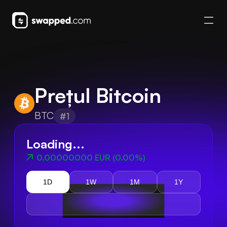
Prețul Bitcoin
BTC
#1
Loading...
0.00000000 EUR
(
0.00%
)
1D
1W
1M
1Y