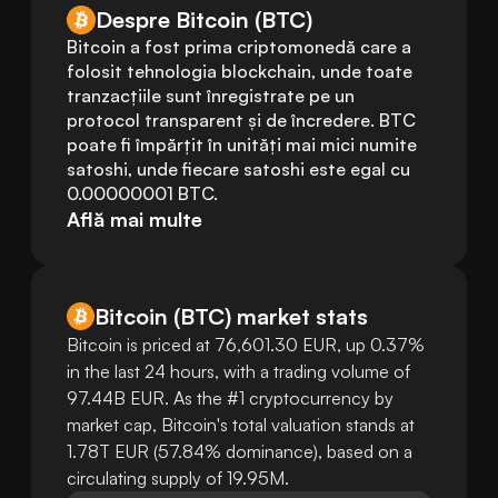
Despre Bitcoin (BTC)
Bitcoin a fost prima criptomonedă care a 
folosit tehnologia blockchain, unde toate 
tranzacțiile sunt înregistrate pe un 
protocol transparent și de încredere. BTC 
poate fi împărțit în unități mai mici numite 
satoshi, unde fiecare satoshi este egal cu 
0.00000001 BTC.
Află mai multe
Bitcoin
(
BTC
)
market stats
Bitcoin is priced at 76,601.30 EUR, up 0.37%
in the last 24 hours, with a trading volume of
97.44B EUR. As the #1 cryptocurrency by
market cap, Bitcoin's total valuation stands at
1.78T EUR (57.84% dominance), based on a
circulating supply of 19.95M.