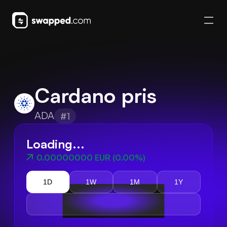
Cardano pris
ADA
#1
Loading...
0.00000000 EUR
(
0.00%
)
1D
1W
1M
1Y