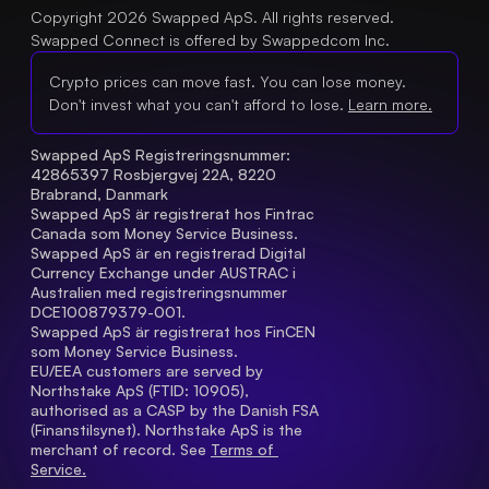
Copyright 2026 Swapped ApS. All rights reserved.
Swapped Connect is offered by Swappedcom Inc.
Crypto prices can move fast. You can lose money.
Don't invest what you can't afford to lose.
Learn more.
Swapped ApS Registreringsnummer: 
42865397 Rosbjergvej 22A, 8220 
Brabrand, Danmark
Swapped ApS är registrerat hos Fintrac 
Canada som Money Service Business.
Swapped ApS är en registrerad Digital 
Currency Exchange under AUSTRAC i 
Australien med registreringsnummer 
DCE100879379-001.
Swapped ApS är registrerat hos FinCEN 
som Money Service Business.
EU/EEA customers are served by 
Northstake ApS (FTID: 10905), 
authorised as a CASP by the Danish FSA 
(Finanstilsynet). Northstake ApS is the 
merchant of record. See 
Terms of 
Service.