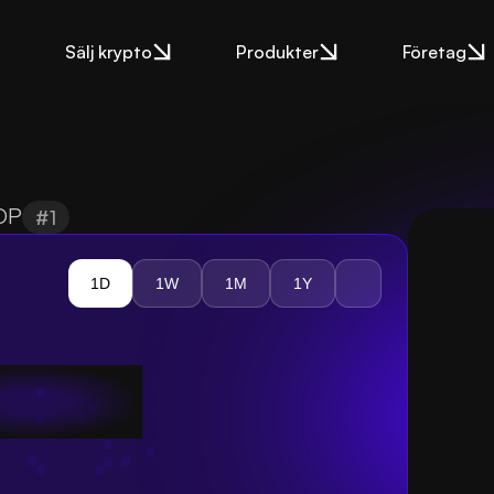
Sälj krypto
Produkter
Företag
OP
#1
1D
1W
1M
1Y