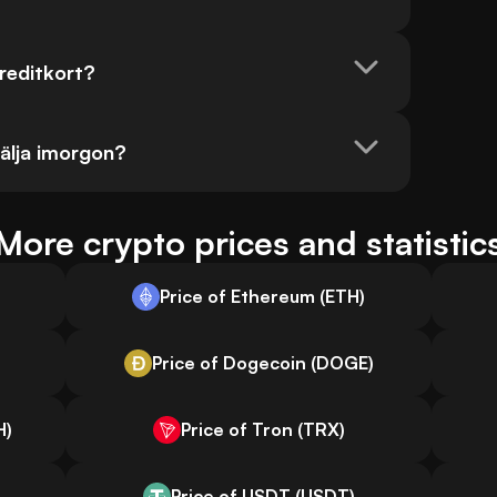
reditkort?
älja imorgon?
More crypto prices and statistic
Price of Ethereum (ETH)
Price of Dogecoin (DOGE)
H)
Price of Tron (TRX)
Price of USDT (USDT)