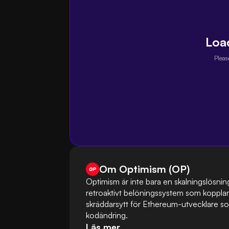
Loa
Pleas
Om Optimism (OP)
Optimism är inte bara en skalningslösnin
retroaktivt belöningssystem som kopplar te
skräddarsytt för Ethereum-utvecklare s
kodändring.
Läs mer