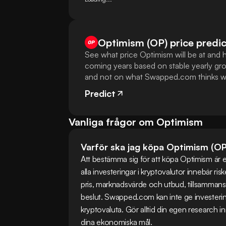
Optimism (OP) price predic
See what price Optimism will be at and 
coming years based on stable yearly gro
and not on what Swapped.com thinks wi
Predict
Vanliga frågor om Optimism
Varför ska jag köpa Optimism (O
Att bestämma sig för att köpa Optimism är ett 
alla investeringar i kryptovalutor innebär r
pris, marknadsvärde och utbud, tillsammans m
beslut. Swapped.com kan inte ge investerin
kryptovaluta. Gör alltid din egen research inn
dina ekonomiska mål.