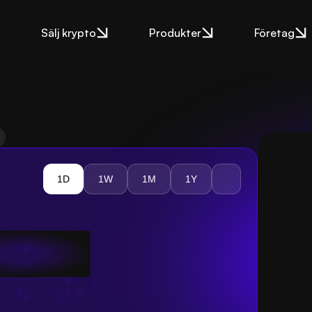
Sälj krypto
Produkter
Företag
1D
1W
1M
1Y