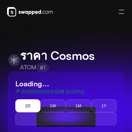
ราคา Cosmos
ATOM
#1
Loading...
0.00000000 EUR
(
0.00%
)
1D
1W
1M
1Y