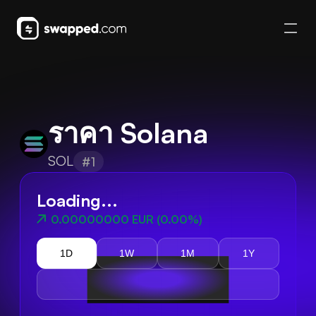
ราคา Solana
SOL
#1
Loading...
0.00000000 EUR
(
0.00%
)
1D
1W
1M
1Y