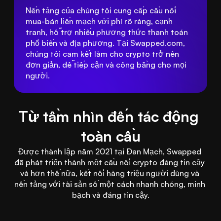
Nền tảng của chúng tôi cung cấp cầu nối 
mua-bán liền mạch với phí rõ ràng, cạnh 
tranh, hỗ trợ nhiều phương thức thanh toán 
phổ biến và địa phương. Tại Swapped.com, 
chúng tôi cam kết làm cho crypto trở nên 
đơn giản, dễ tiếp cận và công bằng cho mọi 
người.
Từ tầm nhìn đến tác động 
toàn cầu
Được thành lập năm 2021 tại Đan Mạch, Swapped 
đã phát triển thành một cầu nối crypto đáng tin cậy 
và hơn thế nữa, kết nối hàng triệu người dùng và 
nền tảng với tài sản số một cách nhanh chóng, minh 
bạch và đáng tin cậy.