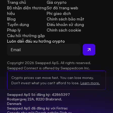
Trang chủ
Giá crypto
Bộ nhận diện thương 
Sơ đồ trang web
hiệu
Phí giao dịch
Blog
Chính sách bảo mật
Tuyển dụng
Điều khoản sử dụng
Pháp lý
Chính sách cookie
Câu hỏi thường gặp
Luôn dẫn đầu xu hướng crypto
Copyright 2026 Swapped ApS. All rights reserved.
Swapped Connect is offered by Swappedcom Inc.
Crypto prices can move fast. You can lose money.
Don't invest what you can't afford to lose.
Learn more.
Swapped ApS Số đăng ký: 42865397 
Rosbjergvej 22A, 8220 Brabrand, 
Denmark
Swapped ApS đã đăng ký với Fintrac 
Canada như một Doanh nghiệp Dịch vụ 