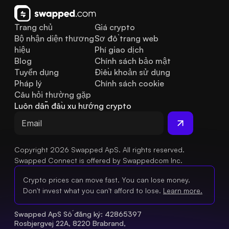
Trang chủ
Giá crypto
Bộ nhận diện thương 
Sơ đồ trang web
hiệu
Phí giao dịch
Blog
Chính sách bảo mật
Tuyển dụng
Điều khoản sử dụng
Pháp lý
Chính sách cookie
Câu hỏi thường gặp
Luôn dẫn đầu xu hướng crypto
Copyright 2026 Swapped ApS. All rights reserved.
Swapped Connect is offered by Swappedcom Inc.
Crypto prices can move fast. You can lose money.
Don't invest what you can't afford to lose.
Learn more.
Swapped ApS Số đăng ký: 42865397 
Rosbjergvej 22A, 8220 Brabrand, 