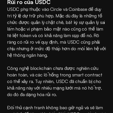
Rủi ro của USDC
USDC phụ thuộc vào Circle và Coinbase để duy 
trì tỷ lệ dự trữ phù hợp. Mặc dù đây là những tổ 
chức được quản lý chặt chẽ, bất kỳ sự quản lý sai 
lầm hoặc vi phạm bảo mật nào cũng có thể làm 
tê liệt token và có khả năng làm sụp đổ nó. Rõ 
ràng có rủi ro về quy định, mà USDC cũng phải 
chịu nhưng ở mức độ thấp hơn do mối liên hệ với 
hệ thống ngân hàng.
Công nghệ blockchain chưa được nghiên cứu 
hoàn toàn, và các lỗ hổng trong smart contract 
có thể xảy ra. Tuy nhiên, USDC đã chuẩn bị cho 
khả năng này với nhiều mạng lưới mà nó hỗ trợ, 
do đó đa dạng hóa rủi ro.
Đối thủ cạnh tranh không bao giờ ngủ và sẽ làm 