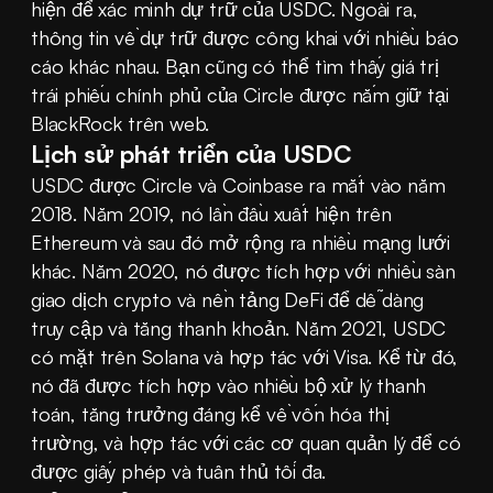
hiện để xác minh dự trữ của USDC. Ngoài ra, 
thông tin về dự trữ được công khai với nhiều báo 
cáo khác nhau. Bạn cũng có thể tìm thấy giá trị 
trái phiếu chính phủ của Circle được nắm giữ tại 
BlackRock trên web.
Lịch sử phát triển của USDC
USDC được Circle và Coinbase ra mắt vào năm 
2018. Năm 2019, nó lần đầu xuất hiện trên 
Ethereum và sau đó mở rộng ra nhiều mạng lưới 
khác. Năm 2020, nó được tích hợp với nhiều sàn 
giao dịch crypto và nền tảng DeFi để dễ dàng 
truy cập và tăng thanh khoản. Năm 2021, USDC 
có mặt trên Solana và hợp tác với Visa. Kể từ đó, 
nó đã được tích hợp vào nhiều bộ xử lý thanh 
toán, tăng trưởng đáng kể về vốn hóa thị 
trường, và hợp tác với các cơ quan quản lý để có 
được giấy phép và tuân thủ tối đa.