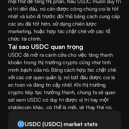
mọi thứ để tăng thị phần. Nếu USDC muốn duy trì 
vị trí dẫn đầu, nó cần được công chúng coi là tốt 
nhất và luôn đi trước đối thủ bằng cách cung cấp 
các ưu đãi tốt hơn, sử dụng chiến lược 
marketing, hoặc hợp tác chặt chẽ với các tổ 
chức tài chính.
Tại sao USDC quan trọng
USDC đã mở ra cánh cửa cho việc tăng thanh 
khoản trong thị trường crypto cũng như tính 
minh bạch của nó. Bằng cách hợp tác chặt chẽ 
với các cơ quan quản lý, nó bắt đầu được coi là 
an toàn và đáng tin cậy nhất. Khi thị trường 
crypto tiếp tục trưởng thành, chúng ta sẽ quan 
sát xem USDC có duy trì được vị trí hay một 
stablecoin khác, có thể là mới, sẽ thay thế nó.
USDC
(
USDC
)
market stats