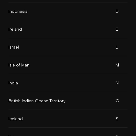
Indonesia
ID
Ireland
IE
Israel
IL
Isle of Man
IM
India
IN
British Indian Ocean Territory
IO
Iceland
IS