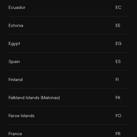
Ecuador
EC
Estonia
EE
Egypt
EG
Spain
ES
Finland
FI
Falkland Islands (Malvinas)
FK
Faroe Islands
FO
France
FR