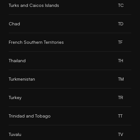
Turks and Caicos Islands
TC
Chad
TD
French Southern Territories
TF
Thailand
TH
Turkmenistan
TM
Turkey
TR
Trinidad and Tobago
TT
Tuvalu
TV