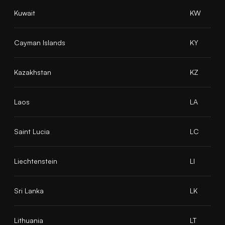
Kuwait
KW
Cayman Islands
KY
Kazakhstan
KZ
Laos
LA
Saint Lucia
LC
Liechtenstein
LI
Sri Lanka
LK
Lithuania
LT