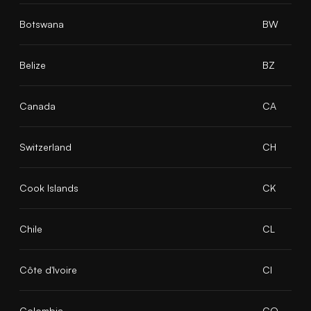
Botswana
BW
Belize
BZ
Canada
CA
Switzerland
CH
Cook Islands
CK
Chile
CL
Côte d'Ivoire
CI
Colombia
CO