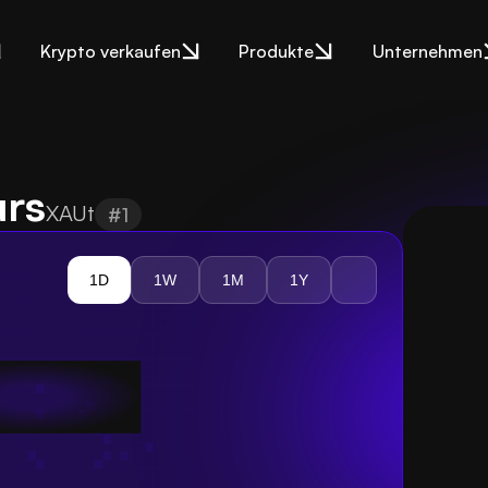
Krypto verkaufen
Produkte
Unternehmen
urs
XAUt
#1
1D
1W
1M
1Y