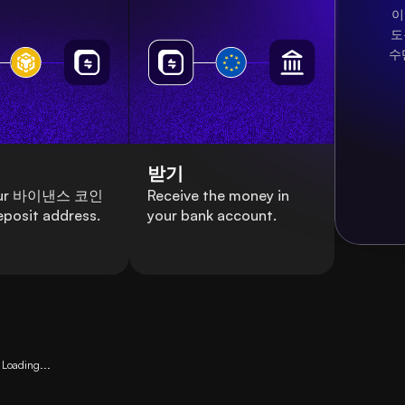
이
도
수
받기
our 바이낸스 코인
Receive the money in
eposit address.
your bank account.
Loading...