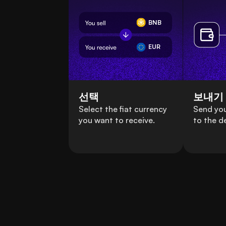
BNB
EUR
선택
보내기
Select the fiat currency
Send y
you want to receive.
to the d