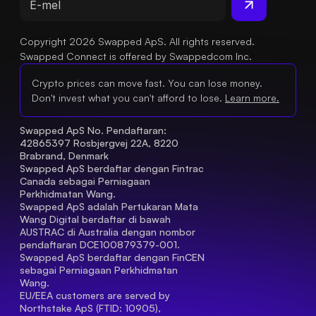
Copyright 2026 Swapped ApS. All rights reserved.
Swapped Connect is offered by Swappedcom Inc.
Crypto prices can move fast. You can lose money.
Don't invest what you can't afford to lose.
Learn more.
Swapped ApS No. Pendaftaran: 
42865397 Rosbjergvej 22A, 8220 
Brabrand, Denmark
Swapped ApS berdaftar dengan Fintrac 
Canada sebagai Perniagaan 
Perkhidmatan Wang.
Swapped ApS adalah Pertukaran Mata 
Wang Digital berdaftar di bawah 
AUSTRAC di Australia dengan nombor 
pendaftaran DCE100879379-001.
Swapped ApS berdaftar dengan FinCEN 
sebagai Perniagaan Perkhidmatan 
Wang.
EU/EEA customers are served by 
Northstake ApS (FTID: 10905), 