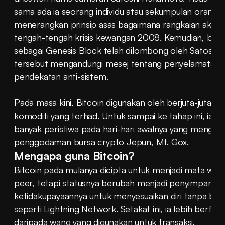
sama ada ia seorang individu atau sekumpulan orang. Ke
menerangkan prinsip asas bagaimana rangkaian akan be
tengah-tengah krisis kewangan 2008. Kemudian, blok 
sebagai Genesis Block telah dilombong oleh Satoshi p
tersebut mengandungi mesej tentang penyelamatan b
pendekatan anti-sistem.
Pada masa kini, Bitcoin digunakan oleh berjuta-juta o
komoditi yang terhad. Untuk sampai ke tahap ini, ia t
banyak peristiwa pada hari-hari awalnya yang menguji r
penggodaman bursa crypto Jepun, Mt. Gox.
Mengapa guna Bitcoin?
Bitcoin pada mulanya dicipta untuk menjadi mata wang
peer, tetapi statusnya berubah menjadi penyimpan nila
ketidakupayaannya untuk menyesuaikan diri tanpa bant
seperti Lightning Network. Setakat ini, ia lebih berfung
daripada wang yang digunakan untuk transaksi.