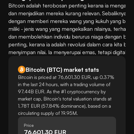
Bitcoin adalah terobosan penting kerana ia mengambi
dan menjadikan mereka kurang relevan. Sebaliknya, ia
dengan memberi mereka wang yang kukuh yang benar
miliki - jenis wang yang mengekalkan nilainya, terhad 
dan membolehkan individu berurus niaga dengan bebas.
penting, kerana ia adalah revolusi dalam cara kita berf
menyimpan nilai. Ia menyerupai emas, tetapi digital d
Bitcoin
(
BTC
)
market stats
Bitcoin is priced at 76,601.30 EUR, up 0.37%
in the last 24 hours, with a trading volume of
97.44B EUR. As the #1 cryptocurrency by
market cap, Bitcoin's total valuation stands at
1.78T EUR (57.84% dominance), based on a
circulating supply of 19.95M.
Price
76,601.30 EUR