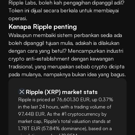
Ripple Labs, boleh kah pengagihan dipanggil adil? 
Token ini dijual secara berkala untuk membiayai 
operasi.
Kenapa Ripple penting
Walaupun membaiki sistem perbankan sedia ada 
boleh dipanggil tujuan mulia, adakah ia dilakukan 
dengan cara yang betul? Mencampurkan industri 
crypto anti-establishment dengan kewangan 
tradisional, yang merupakan sebab crypto dicipta 
pada mulanya, nampaknya bukan idea yang bagus.
Ripple
(
XRP
)
market stats
Ripple is priced at 76,601.30 EUR, up 0.37%
in the last 24 hours, with a trading volume of
97.44B EUR. As the #1 cryptocurrency by
market cap, Ripple's total valuation stands at
1.78T EUR (57.84% dominance), based on a