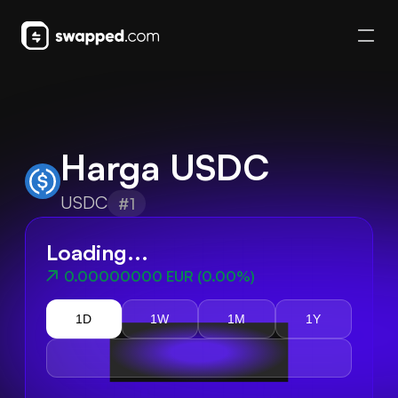
Harga USDC
USDC
#1
Loading...
0.00000000 EUR
(
0.00%
)
1D
1W
1M
1Y