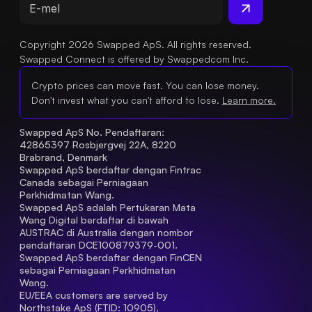
Copyright 2026 Swapped ApS. All rights reserved.
Swapped Connect is offered by Swappedcom Inc.
Crypto prices can move fast. You can lose money.
Don't invest what you can't afford to lose.
Learn more.
Swapped ApS No. Pendaftaran: 
42865397 Rosbjergvej 22A, 8220 
Brabrand, Denmark
Swapped ApS berdaftar dengan Fintrac 
Canada sebagai Perniagaan 
Perkhidmatan Wang.
Swapped ApS adalah Pertukaran Mata 
Wang Digital berdaftar di bawah 
AUSTRAC di Australia dengan nombor 
pendaftaran DCE100879379-001.
Swapped ApS berdaftar dengan FinCEN 
sebagai Perniagaan Perkhidmatan 
Wang.
EU/EEA customers are served by 
Northstake ApS (FTID: 10905), 