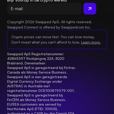
Blijf voorop in de crypto wereld
Copyright 2026 Swapped ApS. All rights reserved.
Swapped Connect is offered by Swappedcom Inc.
Crypto prices can move fast. You can lose money.
Don't invest what you can't afford to lose.
Learn more.
Swapped ApS Registratienummer: 
42865397 Rosbjergvej 22A, 8220 
Brabrand, Denemarken
Swapped ApS is geregistreerd bij Fintrac 
Canada als Money Service Business.
Swapped ApS is een geregistreerde 
Digital Currency Exchange onder 
AUSTRAC in Australië met 
registratienummer DCE100879379-001.
Swapped ApS is geregistreerd bij 
FinCEN als Money Service Business.
EU/EEA customers are served by 
Northstake ApS (FTID: 10905), 
authorised as a CASP by the Danish FSA 