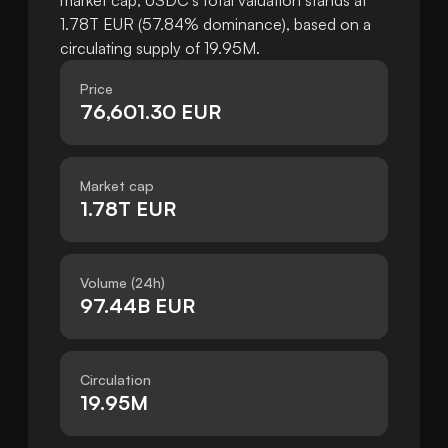
market cap, USDC's total valuation stands at
1.78T EUR (57.84% dominance), based on a
circulating supply of 19.95M.
Price
76,601.30 EUR
Market cap
1.78T EUR
Volume (24h)
97.44B EUR
Circulation
19.95M