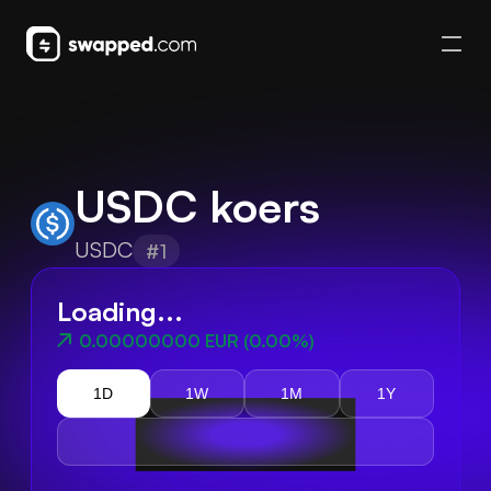
USDC koers
USDC
#1
Loading...
0.00000000 EUR
(
0.00%
)
1D
1W
1M
1Y