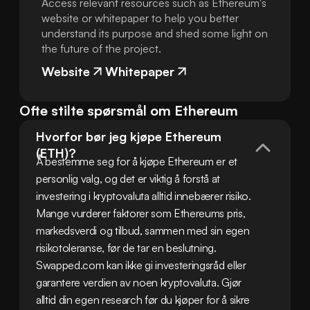
Access relevant resources such as Ethereum's
website or whitepaper to help you better
understand its purpose and shed some light on
the future of the project.
Website
Whitepaper
Ofte stilte spørsmål om Ethereum
Hvorfor bør jeg kjøpe Ethereum 
(ETH)?
Å bestemme seg for å kjøpe Ethereum er et 
personlig valg, og det er viktig å forstå at 
investering i kryptovaluta alltid innebærer risiko. 
Mange vurderer faktorer som Ethereums pris, 
markedsverdi og tilbud, sammen med sin egen 
risikotoleranse, før de tar en beslutning. 
Swapped.com kan ikke gi investeringsråd eller 
garantere verdien av noen kryptovaluta. Gjør 
alltid din egen research før du kjøper for å sikre 