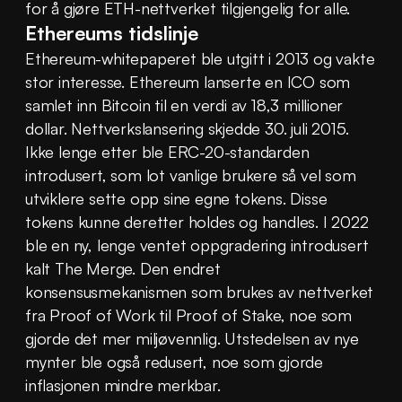
for å gjøre ETH-nettverket tilgjengelig for alle.
Ethereums tidslinje
Ethereum-whitepaperet ble utgitt i 2013 og vakte 
stor interesse. Ethereum lanserte en ICO som 
samlet inn Bitcoin til en verdi av 18,3 millioner 
dollar. Nettverkslansering skjedde 30. juli 2015. 
Ikke lenge etter ble ERC-20-standarden 
introdusert, som lot vanlige brukere så vel som 
utviklere sette opp sine egne tokens. Disse 
tokens kunne deretter holdes og handles. I 2022 
ble en ny, lenge ventet oppgradering introdusert 
kalt The Merge. Den endret 
konsensusmekanismen som brukes av nettverket 
fra Proof of Work til Proof of Stake, noe som 
gjorde det mer miljøvennlig. Utstedelsen av nye 
mynter ble også redusert, noe som gjorde 
inflasjonen mindre merkbar.