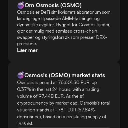
Om Osmosis (OSMO)
Osmosis er DeFi sitt likviditetslaboratorium som 
lar deg lage tilpassede AMM-løsninger og 
dynamiske avgifter. Bygget for Cosmos-kjeder, 
gjør det mulig med sømløse cross-chain 
swapper og styringsforsøk som presser DEX-
grensene.
Lær mer
Osmosis
(
OSMO
)
market stats
Osmosis is priced at 76,601.30 EUR, up
0.37% in the last 24 hours, with a trading
volume of 97.44B EUR. As the #1
cryptocurrency by market cap, Osmosis's total
valuation stands at 1.78T EUR (57.84%
dominance), based on a circulating supply of
19.95M.