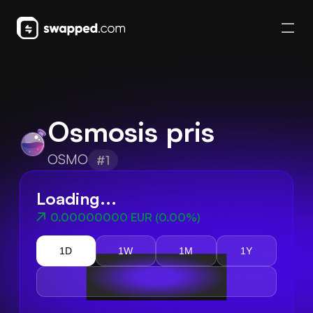
Osmosis pris
OSMO
#1
Loading...
0.00000000 EUR
(
0.00%
)
1D
1W
1M
1Y