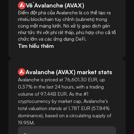
Về Avalanche (AVAX)
Điểm đột phá của Avalanche là có thể tạo ra 
nhiều blockchain tùy chỉnh (subnets) trong 
cùng một mạng lưới. Nó xử lý giao dịch gần 
như tức thì với phí rất thấp, phù hợp cho cả tổ 
chức lớn và các ứng dụng DeFi.
Tìm hiểu thêm
Avalanche
(
AVAX
)
market stats
Avalanche is priced at 76,601.30 EUR, up
0.37% in the last 24 hours, with a trading
volume of 97.44B EUR. As the #1
cryptocurrency by market cap, Avalanche's
total valuation stands at 1.78T EUR (57.84%
dominance), based on a circulating supply of
19.95M.