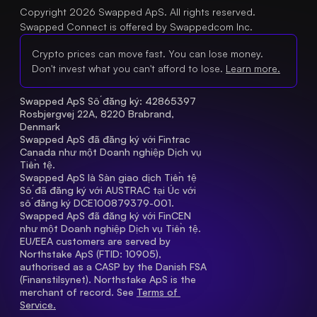
Copyright 2026 Swapped ApS. All rights reserved.
Swapped Connect is offered by Swappedcom Inc.
Crypto prices can move fast. You can lose money.
Don't invest what you can't afford to lose.
Learn more.
Swapped ApS Số đăng ký: 42865397 
Rosbjergvej 22A, 8220 Brabrand, 
Denmark
Swapped ApS đã đăng ký với Fintrac 
Canada như một Doanh nghiệp Dịch vụ 
Tiền tệ.
Swapped ApS là Sàn giao dịch Tiền tệ 
Số đã đăng ký với AUSTRAC tại Úc với 
số đăng ký DCE100879379-001.
Swapped ApS đã đăng ký với FinCEN 
như một Doanh nghiệp Dịch vụ Tiền tệ.
EU/EEA customers are served by 
Northstake ApS (FTID: 10905), 
authorised as a CASP by the Danish FSA 
(Finanstilsynet). Northstake ApS is the 
merchant of record. See 
Terms of 
Service.