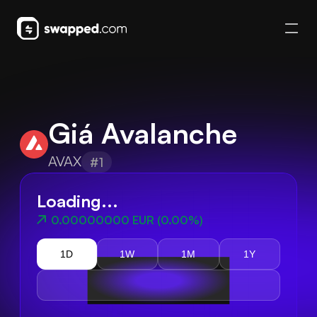
Giá Avalanche
AVAX
#1
Loading...
0.00000000 EUR
(
0.00%
)
1D
1W
1M
1Y