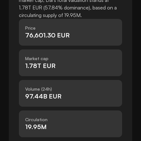
market cap, Dai's total valuation stands at
1.78T EUR (57.84% dominance), based on a
circulating supply of 19.95M.
Price
76,601.30 EUR
Market cap
1.78T EUR
Volume (24h)
97.44B EUR
Circulation
19.95M