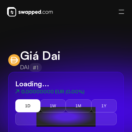
Giá Dai
DAI
#1
Loading...
0.00000000 EUR
(
0.00%
)
1D
1W
1M
1Y