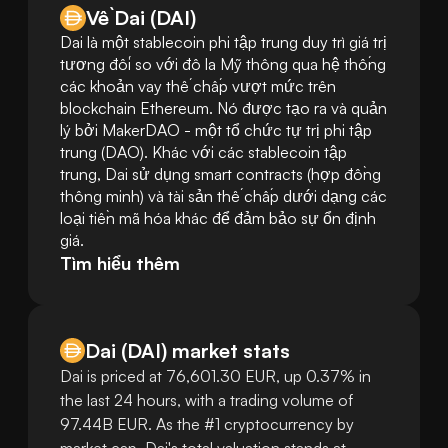
Về Dai (DAI)
Dai là một stablecoin phi tập trung duy trì giá trị 
tương đối so với đô la Mỹ thông qua hệ thống 
các khoản vay thế chấp vượt mức trên 
blockchain Ethereum. Nó được tạo ra và quản 
lý bởi MakerDAO - một tổ chức tự trị phi tập 
trung (DAO). Khác với các stablecoin tập 
trung, Dai sử dụng smart contracts (hợp đồng 
thông minh) và tài sản thế chấp dưới dạng các 
loại tiền mã hóa khác để đảm bảo sự ổn định 
giá.
Tìm hiểu thêm
Dai
(
DAI
)
market stats
Dai is priced at 76,601.30 EUR, up 0.37% in
the last 24 hours, with a trading volume of
97.44B EUR. As the #1 cryptocurrency by