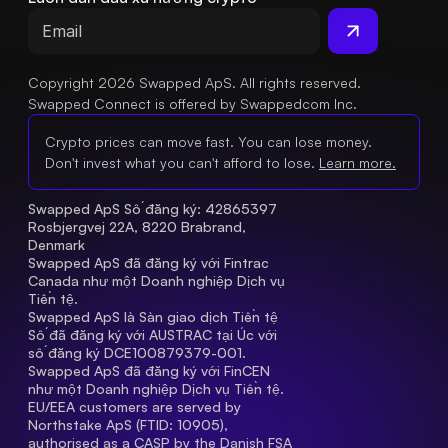
Copyright 2026 Swapped ApS. All rights reserved.
Swapped Connect is offered by Swappedcom Inc.
Crypto prices can move fast. You can lose money.
Don't invest what you can't afford to lose.
Learn more.
Swapped ApS Số đăng ký: 42865397 
Rosbjergvej 22A, 8220 Brabrand, 
Denmark
Swapped ApS đã đăng ký với Fintrac 
Canada như một Doanh nghiệp Dịch vụ 
Tiền tệ.
Swapped ApS là Sàn giao dịch Tiền tệ 
Số đã đăng ký với AUSTRAC tại Úc với 
số đăng ký DCE100879379-001.
Swapped ApS đã đăng ký với FinCEN 
như một Doanh nghiệp Dịch vụ Tiền tệ.
EU/EEA customers are served by 
Northstake ApS (FTID: 10905), 
authorised as a CASP by the Danish FSA 