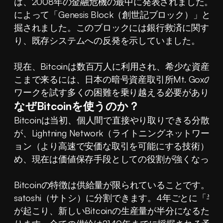
は、2008年の金融危機の最中に発表されました。そ
によって「Genesis Block（創世記ブロック）」
掘されました。このブロックには銀行救済に関する
り、既存システムへの反発を示していました。
現在、Bitcoinは数百万人に利用され、希少な資産
こまで来るには、日本の暗号資産取引所Mt. Gox
ワークを試す多くの困難を乗り越える必要がありま
なぜBitcoinを使うのか？
Bitcoinは当初、個人間で直接やり取りできる分散
が、Lightning Network（ライトニングネットワーク
ョン（より高速で安価な取引を可能にする技術）な
め、現在は価値保存手段としての役割が強くなって
Bitcoinの特徴は供給量が限られていることです。総量
satoshi（サトシ）に分割できます。4年ごとに「
が起こり、新しいBitcoinの生産量が半分になるた