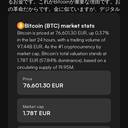
るお金です。これがBitcoinが重要な理由です。お
の革命だからです。金に似ていますが、デジタルで
Bitcoin
(
BTC
)
market stats
Bitcoin is priced at 76,601.30 EUR, up 0.37%
in the last 24 hours, with a trading volume of
97.44B EUR. As the #1 cryptocurrency by
market cap, Bitcoin's total valuation stands at
1.78T EUR (57.84% dominance), based on a
circulating supply of 19.95M.
Price
76,601.30 EUR
Market cap
1.78T EUR