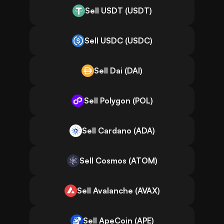
Sell USDT (USDT)
Sell USDC (USDC)
Sell Dai (DAI)
Sell Polygon (POL)
Sell Cardano (ADA)
Sell Cosmos (ATOM)
Sell Avalanche (AVAX)
Sell ApeCoin (APE)