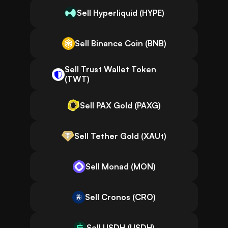
Sell Hyperliquid (HYPE)
Sell Binance Coin (BNB)
Sell Trust Wallet Token
(TWT)
Sell PAX Gold (PAXG)
Sell Tether Gold (XAUt)
Sell Monad (MON)
Sell Cronos (CRO)
Sell USDH (USDH)