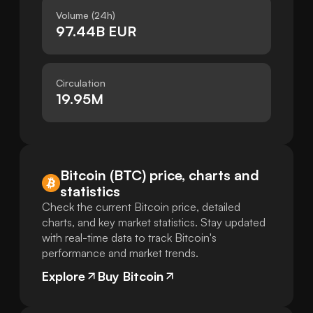
Volume (24h)
97.44B EUR
Circulation
19.95M
Bitcoin (BTC) price, charts and
statistics
Check the current Bitcoin price, detailed
charts, and key market statistics. Stay updated
with real-time data to track Bitcoin's
performance and market trends.
Explore
Buy Bitcoin