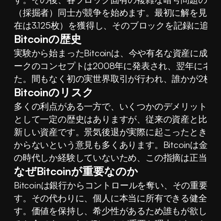
（採掘者）同士が競争を始めます。最初に解を見つ
在は3.125枚）を獲得し、そのブロックを記録に追
Bitcoinの歴史
実験から始まったBitcoinは、今や有名な資産に成
ークのコンセプトは2008年に発表され、翌年にネ
た。間もなく初の実世界取引が行われ、誰かが2枚の
Bitcoinのリスク
多くの利点がある一方で、いくつかのデメリットも
として一定の歴史はありますが、従来の資産と比べ
新しい資産です。景気後退が実際に起こったときに
からないという意見も多くあります。Bitcoinは金
の時代しか経験していないため、この指摘は正当だ
なぜBitcoinが重要なのか
Bitcoinは銀行からコントロールを奪い、その重要
す。その代わりに、個人に本当に所有できる健全な
す。価値を保持し、希少性があるため誰もが欲しが