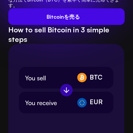
す。
Bitcoinを売る
How to sell Bitcoin in 3 simple
steps
BTC
EUR