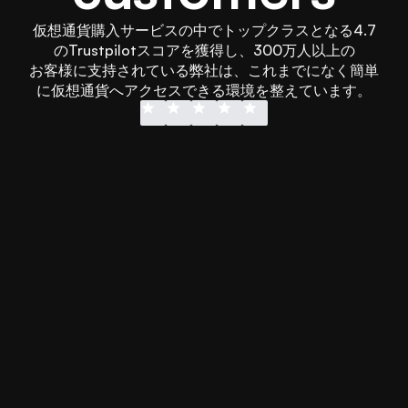
仮想通貨購入サービスの中でトップクラスとなる4.7
のTrustpilotスコアを獲得し、300万人以上の
お客様に支持されている弊社は、これまでになく簡単
に仮想通貨へアクセスできる環境を整えています。
他のプラットフォームへの送金を待
使いやす
ちたくなかったのですが、Swapped
他の購入
のApple Pay即時決済で3分以内に解
りません
決できました。また絶対に使いま
ビスとは
す。
Jonathan
Emmet Lee