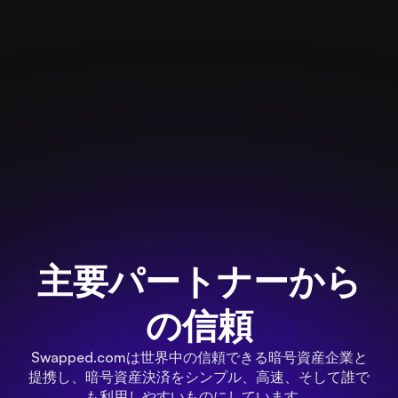
Swapped.comを初めて使いました
Swappe
が、とても簡単で早く、安全で取引
は、競争
手数料も安いです。私にとってとて
手数料で
も便利なので、きっと何度も使うと
うことで
思います。
率的なカ
Erinio Amaba
ており、
応してく
Akshay Re
主要パートナーから
の信頼
Swapped.comは世界中の信頼できる暗号資産企業と
提携し、暗号資産決済をシンプル、高速、そして誰で
も利用しやすいものにしています。