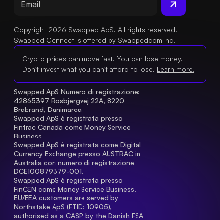
Copyright 2026 Swapped ApS. All rights reserved.
Swapped Connect is offered by Swappedcom Inc.
Crypto prices can move fast. You can lose money.
Don't invest what you can't afford to lose.
Learn more.
Swapped ApS Numero di registrazione: 
42865397 Rosbjergvej 22A, 8220 
Brabrand, Danimarca
Swapped ApS è registrata presso 
Fintrac Canada come Money Service 
Business.
Swapped ApS è registrata come Digital 
Currency Exchange presso AUSTRAC in 
Australia con numero di registrazione 
DCE100879379-001.
Swapped ApS è registrata presso 
FinCEN come Money Service Business.
EU/EEA customers are served by 
Northstake ApS (FTID: 10905), 
authorised as a CASP by the Danish FSA 