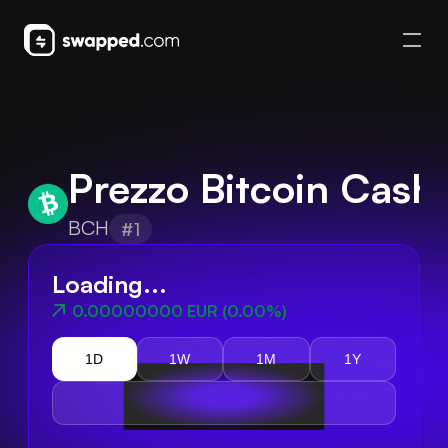
Prezzo Bitcoin Cash
BCH
#1
Loading...
0.00000000 EUR
(
0.00%
)
1D
1W
1M
1Y