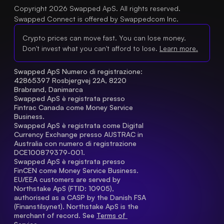
Copyright 2026 Swapped ApS. All rights reserved.
Swapped Connect is offered by Swappedcom Inc.
Crypto prices can move fast. You can lose money.
Don't invest what you can't afford to lose.
Learn more.
Swapped ApS Numero di registrazione: 
42865397 Rosbjergvej 22A, 8220 
Brabrand, Danimarca
Swapped ApS è registrata presso 
Fintrac Canada come Money Service 
Business.
Swapped ApS è registrata come Digital 
Currency Exchange presso AUSTRAC in 
Australia con numero di registrazione 
DCE100879379-001.
Swapped ApS è registrata presso 
FinCEN come Money Service Business.
EU/EEA customers are served by 
Northstake ApS (FTID: 10905), 
authorised as a CASP by the Danish FSA 
(Finanstilsynet). Northstake ApS is the 
merchant of record. See 
Terms of 