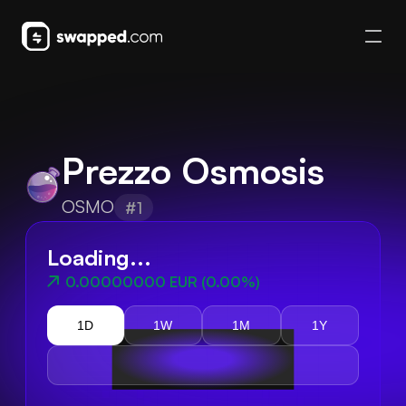
Prezzo Osmosis
OSMO
#1
Loading...
0.00000000 EUR
(
0.00%
)
1D
1W
1M
1Y