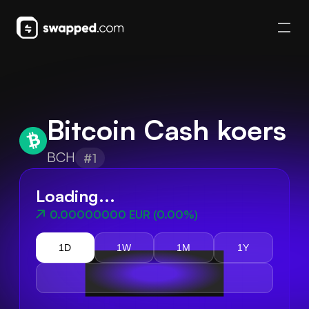
Bitcoin Cash koers
BCH
#1
Loading...
0.00000000 EUR
(
0.00%
)
1D
1W
1M
1Y